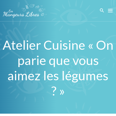
Aller
Recher
au
contenu
Atelier Cuisine « On
parie que vous
aimez les légumes
? »