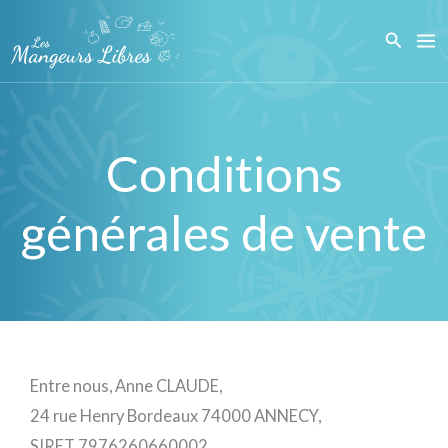
Aller
Recher
au
contenu
Conditions
générales de vente
Entre nous, Anne CLAUDE,
24 rue Henry Bordeaux 74000 ANNECY,
SIRET 7976260660002,