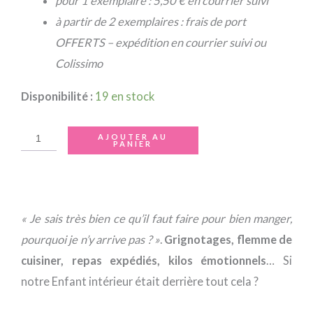
pour 1 exemplaire : 5,50 € en courrier suivi
à partir de 2 exemplaires : frais de port
OFFERTS – expédition en courrier suivi ou
Colissimo
Disponibilité :
19 en stock
AJOUTER AU
PANIER
« Je sais très bien ce qu’il faut faire pour bien manger,
pourquoi je n’y arrive pas ? »
.
Grignotages, flemme de
cuisiner, repas expédiés, kilos émotionnels
… Si
notre Enfant intérieur était derrière tout cela ?