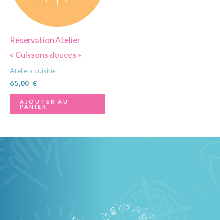
Réservation Atelier
« Cuissons douces »
Ateliers cuisine
65,00
€
AJOUTER AU
PANIER