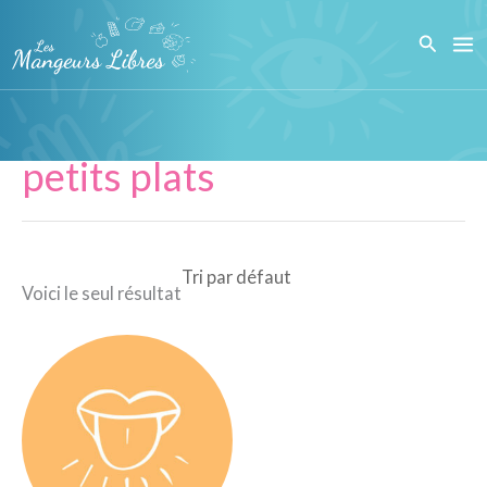
Aller
Recher
au
contenu
petits plats
Voici le seul résultat