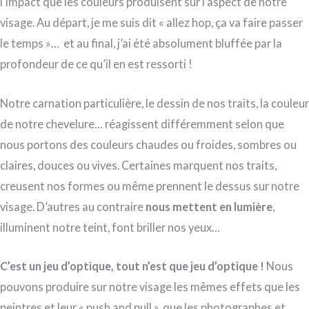
l’impact que les couleurs produisent sur l’aspect de notre
visage. Au départ, je me suis dit « allez hop, ça va faire passer
le temps »… et au final, j’ai été absolument bluffée par la
profondeur de ce qu’il en est ressorti !
Notre carnation particulière, le dessin de nos traits, la couleur
de notre chevelure… réagissent différemment selon que
nous portons des couleurs chaudes ou froides, sombres ou
claires, douces ou vives. Certaines marquent nos traits,
creusent nos formes ou même prennent le dessus sur notre
visage. D’autres au contraire
nous mettent en lumière
,
illuminent notre teint, font briller nos yeux…
C’est un jeu d’optique, tout n’est que jeu d’optique !
Nous
pouvons produire sur notre visage les mêmes effets que les
peintres et leur « push and pull », que les photographes et