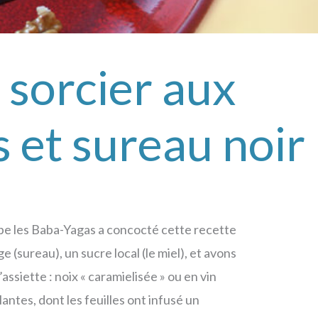
 sorcier aux
s et sureau noir
e les Baba-Yagas a concocté cette recette
e (sureau), un sucre local (le miel), et avons
ssiette : noix « caramielisée » ou en vin
lantes, dont les feuilles ont infusé un