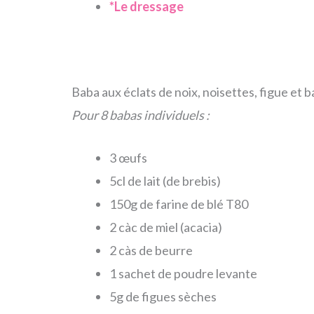
*Le dressage
Baba aux éclats de noix, noisettes, figue et 
Pour 8 babas individuels :
3 œufs
5cl de lait (de brebis)
150g de farine de blé T80
2 càc de miel (acacia)
2 càs de beurre
1 sachet de poudre levante
5g de figues sèches