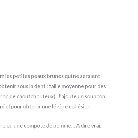
mum les petites peaux brunes qui ne seraient
obtenir sous la dent : taille moyenne pour des
 trop de caoutchouteux). J’ajoute un soupçon
e miel pour obtenir une légère cohésion.
tière ou une compote de pomme… A dire vrai,