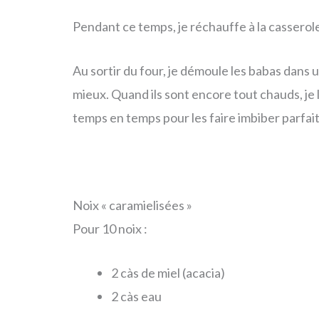
Pendant ce temps, je réchauffe à la casserole 
Au sortir du four, je démoule les babas dans
mieux. Quand ils sont encore tout chauds, je 
temps en temps pour les faire imbiber parfa
Noix « caramielisées »
Pour 10 noix :
2 càs de miel (acacia)
2 càs eau