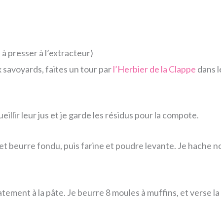
 presser à l’extracteur)
 savoyards, faites un tour par
l’Herbier de la Clappe
dans l
illir leur jus et je garde les résidus pour la compote.
t et beurre fondu, puis farine et poudre levante. Je hache no
atement à la pâte. Je beurre 8 moules à muffins, et verse la 