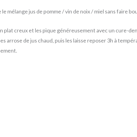
le mélange jus de pomme / vin de noix / miel sans faire bouil
 un plat creux et les pique généreusement avec un cure-den
les arrose de jus chaud, puis les laisse reposer 3h à tempé
itement.