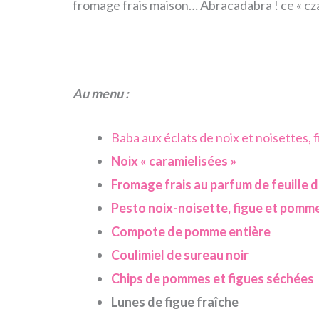
fromage frais maison… Abracadabra ! ce « cza
Au menu :
Baba aux éclats de noix et noisettes, 
Noix « caramielisées »
Fromage frais au parfum de feuille d
Pesto noix-noisette, figue et pomme
Compote de pomme entière
Coulimiel de sureau noir
Chips de pommes et figues séchées
Lunes de figue fraîche