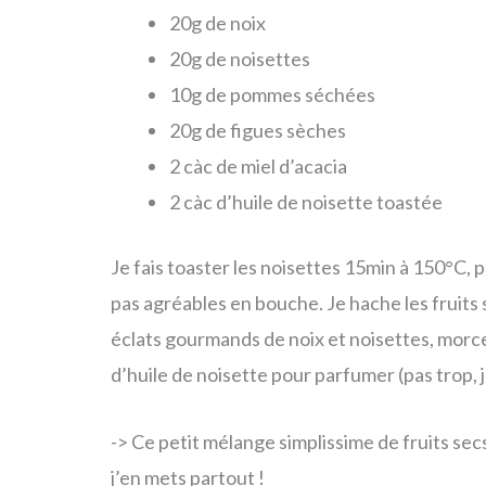
20g de noix
20g de noisettes
10g de pommes séchées
20g de figues sèches
2 càc de miel d’acacia
2 càc d’huile de noisette toastée
Je fais toaster les noisettes 15min à 150°C, p
pas agréables en bouche. Je hache les fruits s
éclats gourmands de noix et noisettes, morc
d’huile de noisette pour parfumer (pas trop, j
-> Ce petit mélange simplissime de fruits se
j’en mets partout !