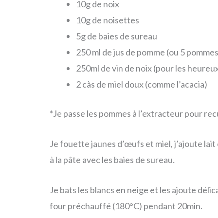
10g de noix
10g de noisettes
5g de baies de sureau
250 ml de jus de pomme (ou 5 pommes à
250ml de vin de noix (pour les heureux
2 càs de miel doux (comme l’acacia)
*Je passe les pommes à l’extracteur pour recue
Je fouette jaunes d’œufs et miel, j’ajoute lai
à la pâte avec les baies de sureau
.
Je bats les blancs en neige et les ajoute délic
four préchauffé (180°C) pendant 20min.