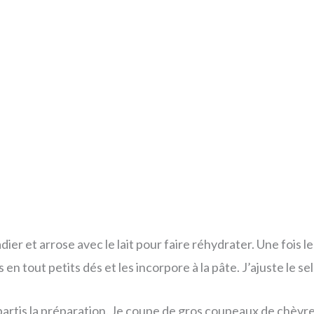
ier et arrose avec le lait pour faire réhydrater. Une fois l
en tout petits dés et les incorpore à la pâte. J’ajuste le sel
partis la préparation. Je coupe de gros coupeaux de chèvre f