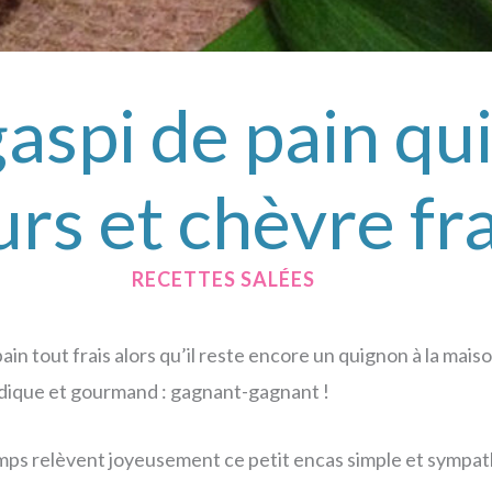
aspi de pain qui 
urs et chèvre fra
/
RECETTES SALÉES
/ PAR
in tout frais alors qu’il reste encore un quignon à la mais
ludique et gourmand : gagnant-gagnant !
temps relèvent joyeusement ce petit encas simple et sympat