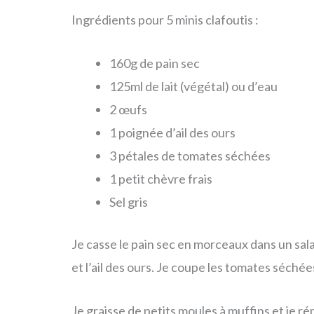
Ingrédients pour 5 minis clafoutis :
160g de pain sec
125ml de lait (végétal) ou d’eau
2 œufs
1 poignée d’ail des ours
3 pétales de tomates séchées
1 petit chèvre frais
Sel gris
Je casse le pain sec en morceaux dans un salad
et l’ail des ours. Je coupe les tomates séchées 
Je graisse de petits moules à muffins et je ré