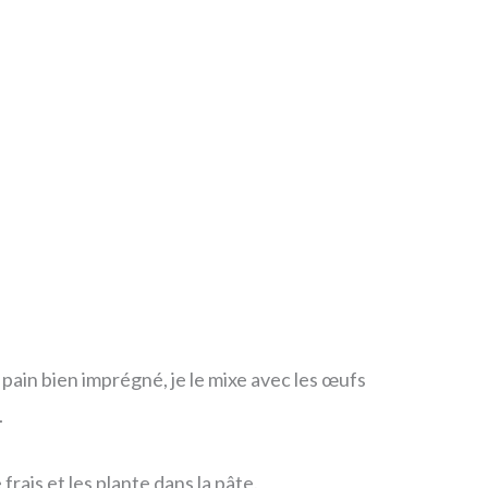
e pain bien imprégné, je le mixe avec les œufs
.
rais et les plante dans la pâte.