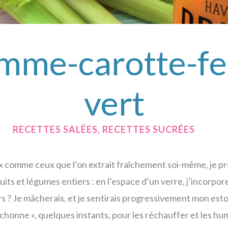
mme-carotte-fen
vert
/
RECETTES SALÉES
,
RECETTES SUCRÉES
/ PAR
x comme ceux que l’on extrait fraîchement soi-même, je pr
ruits et légumes entiers : en l’espace d’un verre, j’incor
s ? Je mâcherais, et je sentirais progressivement mon esto
chonne », quelques instants, pour les réchauffer et les hu