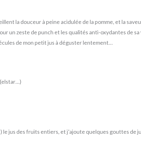
éveillent la douceur à peine acidulée de la pomme, et la save
pour un zeste de punch et les qualités anti-oxydantes de s
écules de mon petit jus à déguster lentement…
(elstar…)
 le jus des fruits entiers, et j’ajoute quelques gouttes de ju