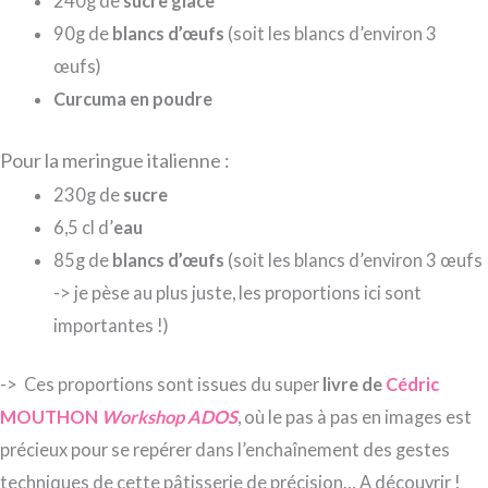
240g de
sucre glace
90g de
blancs d’œufs
(soit les blancs d’environ 3
œufs)
Curcuma en poudre
Pour la meringue italienne :
230g de
sucre
6,5 cl d’
eau
85g de
blancs d’œufs
(soit les blancs d’environ 3 œufs
-> je pèse au plus juste, les proportions ici sont
importantes !)
-> Ces proportions sont issues du super
livre de
Cédric
MOUTHON
Workshop ADOS
, où le pas à pas en images est
précieux pour se repérer dans l’enchaînement des gestes
techniques de cette pâtisserie de précision… A découvrir !