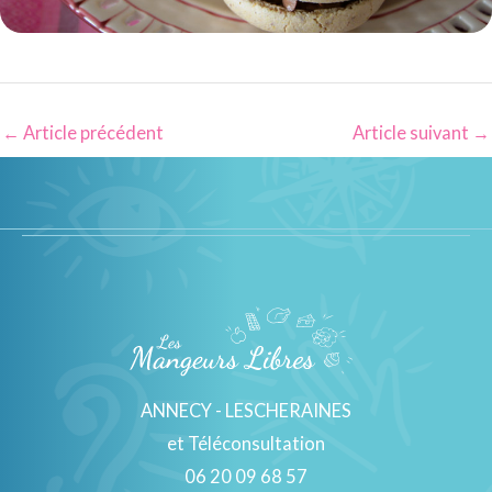
←
Article précédent
Article suivant
→
ANNECY - LESCHERAINES
et Téléconsultation
06 20 09 68 57