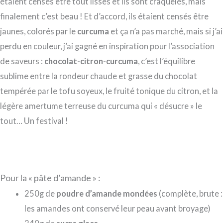
étaient censés être tout lisses et ils sont craquelés, mais
finalement c’est beau ! Et d’accord, ils étaient censés être
jaunes, colorés par le
curcuma
et ça n’a pas marché, mais si j’ai
perdu en couleur, j’ai gagné en inspiration pour l’association
de saveurs :
chocolat-citron-curcuma
, c’est l’équilibre
sublime entre la rondeur chaude et grasse du chocolat
tempérée par le tofu soyeux, le fruité tonique du citron, et la
légère amertume terreuse du curcuma qui « désucre » le
tout… Un festival !
Pour la « pâte d’amande » :
250g de
poudre d’amande mondées
(complète, brute :
les amandes ont conservé leur peau avant broyage)