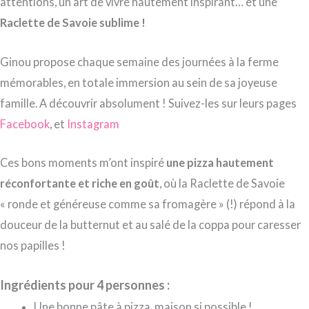
attentions, un art de vivre hautement inspirant… et une
Raclette de Savoie sublime !
Ginou propose chaque semaine des journées à la ferme
mémorables, en totale immersion au sein de sa joyeuse
famille. A découvrir absolument ! Suivez-les sur leurs pages
Facebook
, et
Instagram
Ces bons moments m’ont inspiré
une pizza hautement
réconfortante et riche en goût
, où la Raclette de Savoie
« ronde et généreuse comme sa fromagère » (!) répond à la
douceur de la butternut et au salé de la coppa pour caresser
nos papilles !
Ingrédients pour 4 personnes :
Une bonne pâte à pizza, maison si possible !