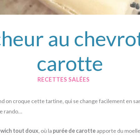
heur au chevrot
carotte
/
RECETTES SALÉES
/ PAR
on croque cette tartine, qui se change facilement en sand
 de rando…
wich tout doux
, où la
purée de carotte
apporte du moelleu