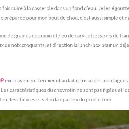
 fais cuire à la casserole dans un fond d’eau. Je les égoutte e
tte préparée pour mon bout de chou, c’est aussi simple et n
ème de graines de cumin et / ou de carvi, et je garnis de tr
x de noix croquants, et direction la lunch-box pour un dé
OP
exclusivement fermier et au lait cru issu des montagnes 
Les caractéristiques du chevrotin ne sont pas figées et id
tent les chèvres et selon la « patte » du producteur.