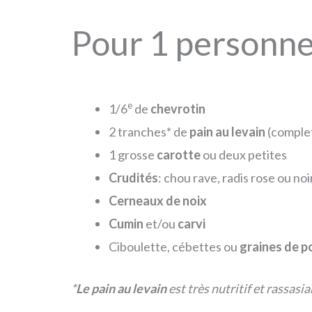
Pour 1 personne
e
1/6
de
chevrotin
2 tranches* de
pain
au levain
(comple
1 grosse
carotte
ou deux petites
Crudités
: chou rave, radis rose ou noi
Cerneaux de noix
Cumin
et/ou
carvi
Ciboulette, cébettes ou
graines de p
*
Le pain au levain
est très nutritif et rassasia