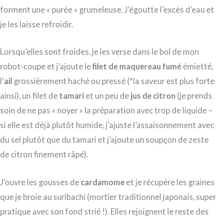
forment une « purée » grumeleuse. J’égoutte l’excès d’eau et
je les laisse refroidir.
Lorsqu’elles sont froides, je les verse dans le bol de mon
robot-coupe et j’ajoute le
filet de maquereau fumé
émietté,
l’
ail
grossièrement haché ou pressé (*la saveur est plus forte
ainsi), un filet de
tamari
et un peu de
jus de citron
(je prends
soin de ne pas « noyer » la préparation avec trop de liquide –
si elle est déjà plutôt humide, j’ajuste l’assaisonnement avec
du sel plutôt que du tamari et j’ajoute un soupçon de zeste
de citron finement râpé).
J’ouvre les gousses de
cardamome
et je récupère les graines
que je broie au suribachi (mortier traditionnel japonais, super
pratique avec son fond strié !). Elles rejoignent le reste des