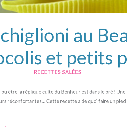
chiglioni au Beau
colis et petits 
/
RECETTES SALÉES
/ PAR
ait pu être la réplique culte du Bonheur est dans le pré ! Un
eurs réconfortantes… Cette recette a de quoi faire un pied 