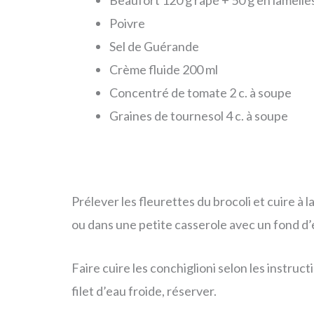
Beaufort 120 g râpé + 50 g en lamelle
Poivre
Sel de Guérande
Crème fluide 200 ml
Concentré de tomate 2 c. à soupe
Graines de tournesol 4 c. à soupe
Prélever les fleurettes du brocoli et cuire à 
ou dans une petite casserole avec un fond d’e
Faire cuire les conchiglioni selon les instruc
filet d’eau froide, réserver.