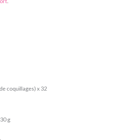
ort
.
de coquillages) x 32
230 g